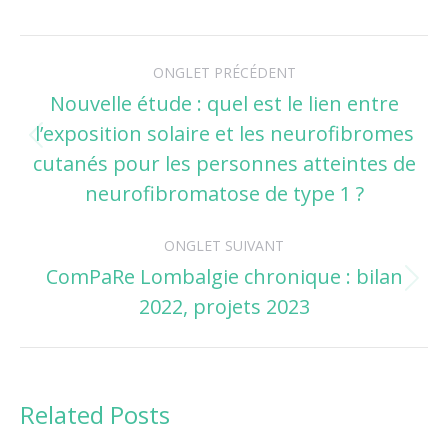
Navigation
ONGLET PRÉCÉDENT
de
Nouvelle étude : quel est le lien entre
l’exposition solaire et les neurofibromes
commentaire
Onglet
cutanés pour les personnes atteintes de
précédent
neurofibromatose de type 1 ?
ONGLET SUIVANT
ComPaRe Lombalgie chronique : bilan
Onglet
2022, projets 2023
suivant
Related Posts