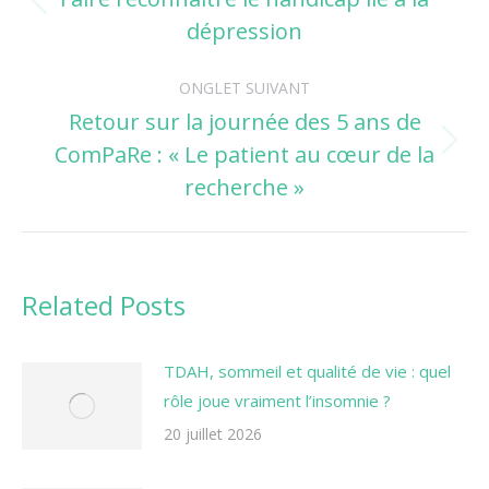
Onglet
dépression
commentaire
précédent
ONGLET SUIVANT
Retour sur la journée des 5 ans de
ComPaRe : « Le patient au cœur de la
Onglet
suivant
recherche »
Related Posts
TDAH, sommeil et qualité de vie : quel
rôle joue vraiment l’insomnie ?
20 juillet 2026