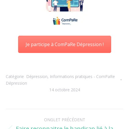
Je participe à ComPaRe Dépression !
Catégorie
Dépression
,
Informations pratiques - ComPaRe
Dépression
14 octobre 2024
Navigation
ONGLET PRÉCÉDENT
de
Faire reconnaitre le handicap lié à la