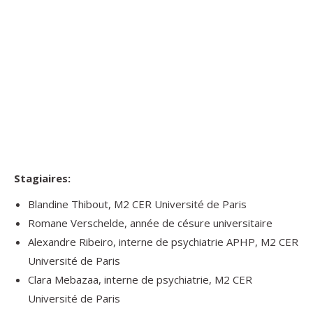
Anne-Sophie Vozari
Dr Marion Rouault
Sociologue,
Chargée de
chercheuse
recherche en
Iris / Inserm
neurosciences
cognitives au CNRS
(PhD), Institut du
Cerveau, Paris
Stagiaires:
Blandine Thibout, M2 CER Université de Paris
Romane Verschelde, année de césure universitaire
Alexandre Ribeiro, interne de psychiatrie APHP, M2 CER
Université de Paris
Clara Mebazaa, interne de psychiatrie, M2 CER
Université de Paris