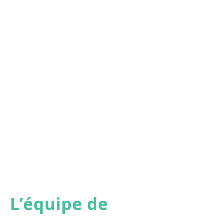
Pr. Viet-Thi Tran
Astrid Chevance
Co-investigateur
Responsable
scientifique de
ComPaRe
Dépression
L’équipe de