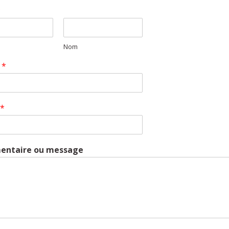
*
Nom
l
*
*
ntaire ou message