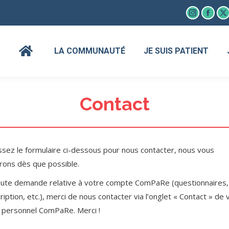
Instagram
Faceb
X
page
page
p
opens
open
o
LA COMMUNAUTÉ
JE SUIS PATIENT
in
in
in
new
new
n
window
wind
w
Contact
sez le formulaire ci-dessous pour nous contacter, nous vous
rons dès que possible.
oute demande relative à votre compte ComPaRe (questionnaires,
ription, etc.), merci de nous contacter via l’onglet « Contact » de 
 personnel ComPaRe. Merci !