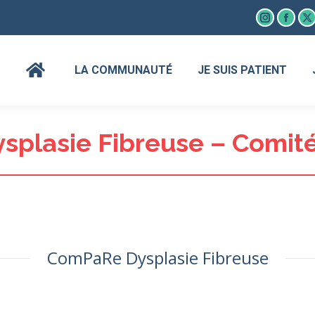
Instagram
Faceb
X
page
page
p
opens
open
o
LA COMMUNAUTÉ
JE SUIS PATIENT
in
in
in
new
new
n
window
wind
w
plasie Fibreuse – Comité 
ComPaRe Dysplasie Fibreuse