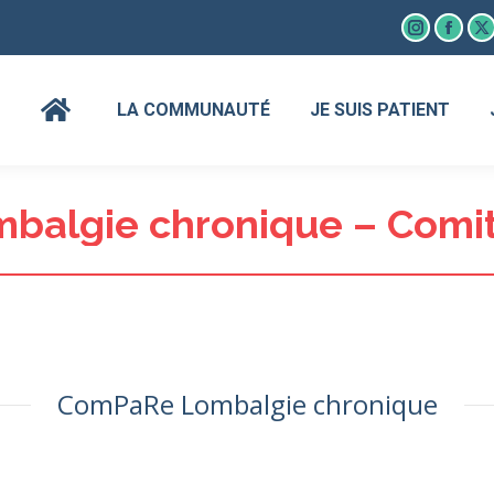
Instagram
Faceb
X
page
page
p
opens
open
o
LA COMMUNAUTÉ
JE SUIS PATIENT
in
in
in
new
new
n
window
wind
w
algie chronique – Comité
ComPaRe Lombalgie chronique