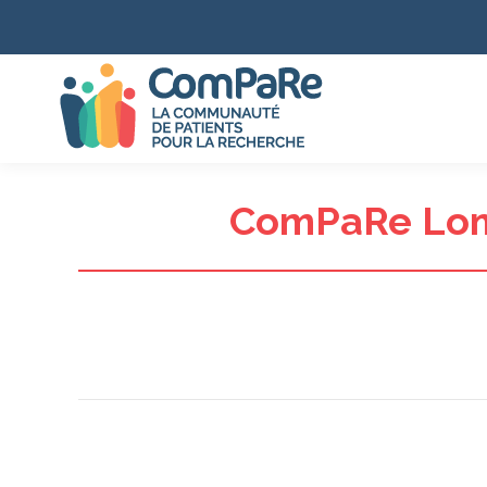
ComPaRe Lomb