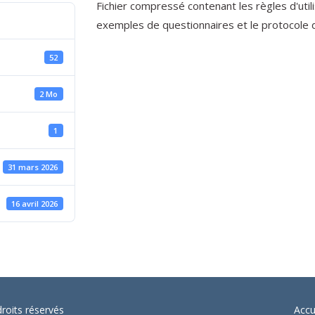
Fichier compressé contenant les règles d'uti
exemples de questionnaires et le protocole 
52
2 Mo
1
31 mars 2026
16 avril 2026
oits réservés
Accu