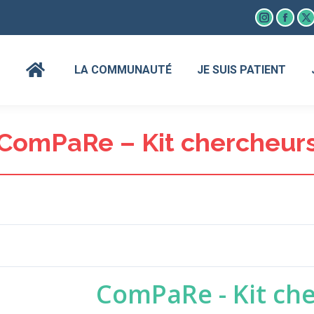
Instagram
Faceb
X
page
page
p
opens
open
o
LA COMMUNAUTÉ
JE SUIS PATIENT
in
in
in
new
new
n
window
wind
w
ComPaRe – Kit chercheur
ComPaRe - Kit ch