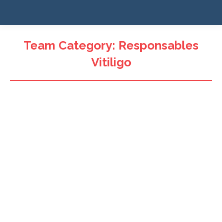
Team Category:
Responsables
Vitiligo
Pr. Khaled Ezzedine
Médecin-chercheur