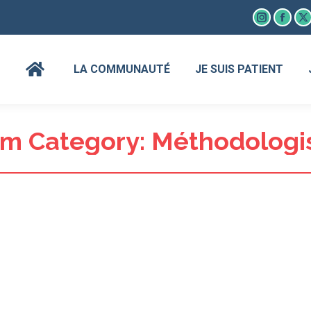
Instagram
Faceb
X
page
page
p
opens
open
o
LA COMMUNAUTÉ
JE SUIS PATIENT
in
in
in
new
new
n
window
wind
w
m Category:
Méthodologi