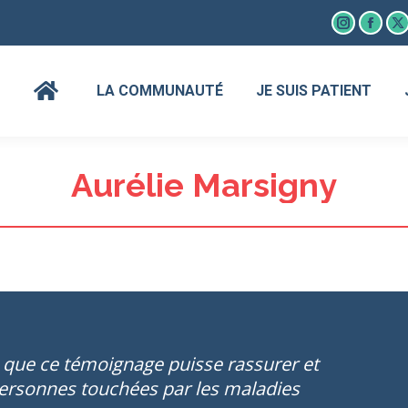
Instagram
Faceb
X
page
page
p
opens
open
o
LA COMMUNAUTÉ
JE SUIS PATIENT
in
in
in
new
new
n
window
wind
w
Aurélie Marsigny
s que ce témoignage puisse rassurer et
personnes touchées par les maladies