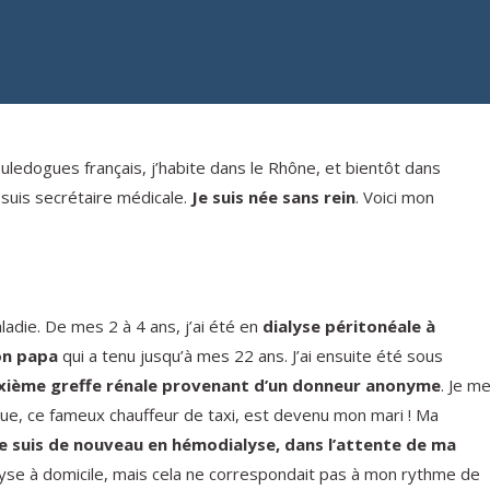
 bouledogues français, j’habite dans le Rhône, et bientôt dans
e suis secrétaire médicale.
Je suis née sans rein
. Voici mon
aladie. De mes 2 à 4 ans, j’ai été en
dialyse péritonéale à
on papa
qui a tenu jusqu’à mes 22 ans. J’ai ensuite été sous
ième greffe rénale provenant d’un donneur anonyme
. Je m
 que, ce fameux chauffeur de taxi, est devenu mon mari ! Ma
je suis de nouveau en hémodialyse, dans l’attente de ma
alyse à domicile, mais cela ne correspondait pas à mon rythme de