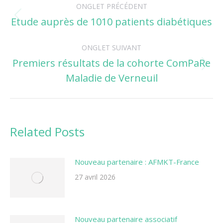
ONGLET PRÉCÉDENT
de
Etude auprès de 1010 patients diabétiques
Onglet
précédent
commentaire
ONGLET SUIVANT
Premiers résultats de la cohorte ComPaRe
Onglet
Maladie de Verneuil
suivant
Related Posts
Nouveau partenaire : AFMKT-France
27 avril 2026
Nouveau partenaire associatif