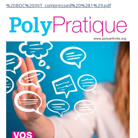
%20BDC%20INT_compressed%20%281%29.pdf