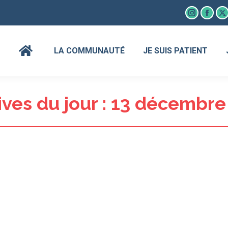
Instagram
Faceb
X
page
page
p
opens
open
o
LA COMMUNAUTÉ
JE SUIS PATIENT
in
in
in
new
new
n
window
wind
w
ves du jour :
13 décembre