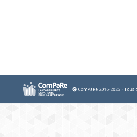
L’intelligence artificielle au service 
Lombalgie chronique
Par
eliseD
13 décembre 202
Votre participation aux questionnaires dans ComPa
ComPaRe 2016-2025 - Tous dr