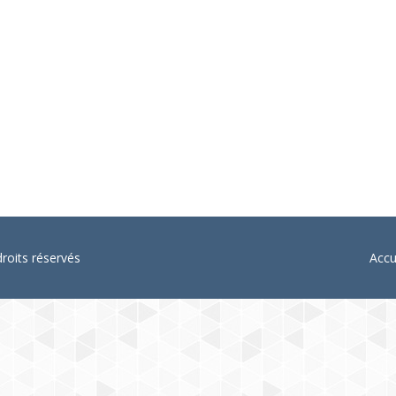
de la lombalgie chronique
1
Re Lombalgie Chronique contribue à l’avancée du projet BACK-4P
oits réservés
Accu