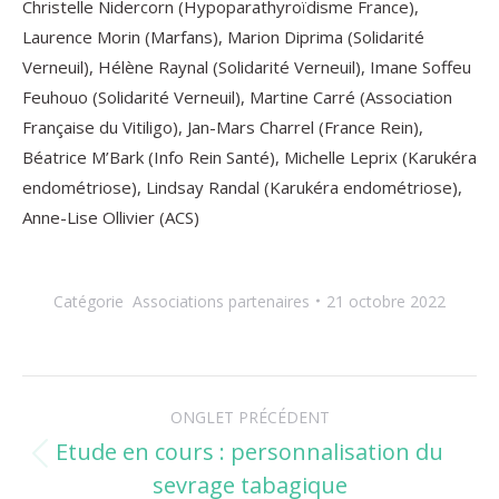
Christelle Nidercorn (Hypoparathyroïdisme France),
Laurence Morin (Marfans), Marion Diprima (Solidarité
Verneuil), Hélène Raynal (Solidarité Verneuil), Imane Soffeu
Feuhouo (Solidarité Verneuil), Martine Carré (Association
Française du Vitiligo), Jan-Mars Charrel (France Rein),
Béatrice M’Bark (Info Rein Santé), Michelle Leprix (Karukéra
endométriose), Lindsay Randal (Karukéra endométriose),
Anne-Lise Ollivier (ACS)
Catégorie
Associations partenaires
21 octobre 2022
Navigation
ONGLET PRÉCÉDENT
de
Etude en cours : personnalisation du
Onglet
sevrage tabagique
commentaire
précédent