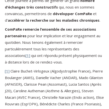
Cette journée a permis de générer un grand
nombre
d’échanges très constructifs
qui, nous en sommes
convaincus, permettrons de
développer ComPaRe
et
d’
accélérer la recherche sur les maladies chroniques
.
ComPaRe remercie l’ensemble de ses associations
partenaires
pour leur implication et leur engagement au
quotidien. Nous tenons également à remercier
particulièrement tous les représentants des
associations
[1]
qui ont répondu présent physiquement ou
à distance lors de ce rendez-vous.
[1]
Claire Buchet-Virlogeux (Algodystrophie France), Pierre
Boulanger (AMIS), Danielle Vacher (ANDAR), Mado Gilanton
(APAISER), Clarisse Pean (Assomast), Lucia Santos (Après
J20), Caroline Autheman (Asthme & Allergies), Steven
Macari (AVEC France), Christelle Narazin (Endo action), Elise
Rouvrais (Esp’OPK), Bénédicte Charles (France Psoriasis),