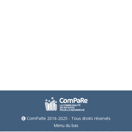
Des nouvelles de la cohorte ComPaRe
Endométriose – partie 1
Actualités de la cohorte
,
Endométriose
Par
Charline Garnier
3 février 2023
L’équipe de ComPaRe Endométriose dresse le bilan
de ses projets réalisés au cours de l’année 2022.
ComPaRe 2016-2025 - Tous droits réservés
Menu du bas