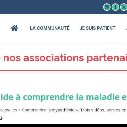
Instagram
Faceb
X
page
page
p
opens
open
o
LA COMMUNAUTÉ
JE SUIS PATIENT
in
in
in
new
new
n
window
wind
w
e nos associations partenai
ide à comprendre la maladie e
 capsules « Comprendre la myasthénie ». Trois vidéos, sorties en
ci
.