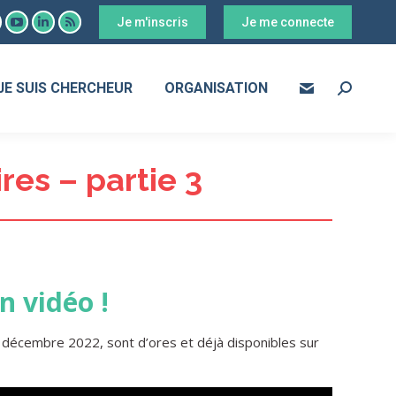
Je m'inscris
Je me connecte
ook
YouTube
LinkedIn
RSS
age
page
page
page
s
pens
opens
opens
opens
JE SUIS CHERCHEUR
ORGANISATION
Search:
in
in
in
ew
new
new
new
ow
indow
window
window
window
res – partie 3
n vidéo !
 décembre 2022, sont d’ores et déjà disponibles sur