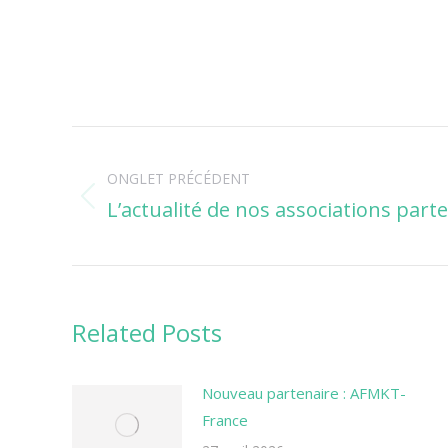
Navigation
ONGLET PRÉCÉDENT
de
L’actualité de nos associations parte
Onglet
commentaire
précédent
Related Posts
Nouveau partenaire : AFMKT-
France