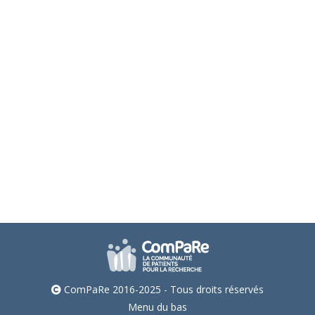
Quelles maladies accompagnent
fréquemment la dépression ?
Actu'sciences
Par
Astrid Chevance
28 juin 2024
La dépression est souvent associé à d’autres
problèmes de santé. Cette étude épidémiologique
identifie les principales maladies associées. Cliquez
ici pour avoir accès à notre résumé en français !
ComPaRe 2016-2025 - Tous droits réservés
Menu du bas