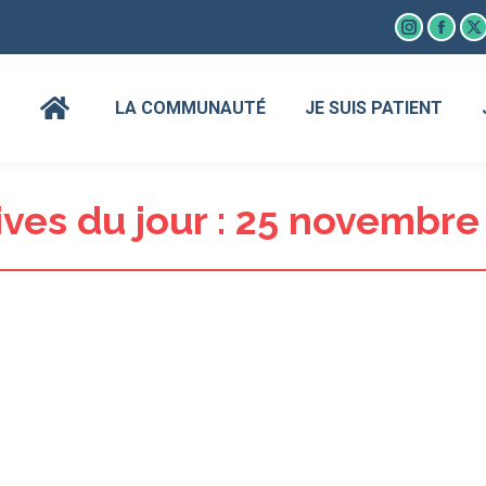
Instagram
Faceb
X
page
page
p
opens
open
o
LA COMMUNAUTÉ
JE SUIS PATIENT
in
in
in
new
new
n
window
wind
w
ves du jour :
25 novembre