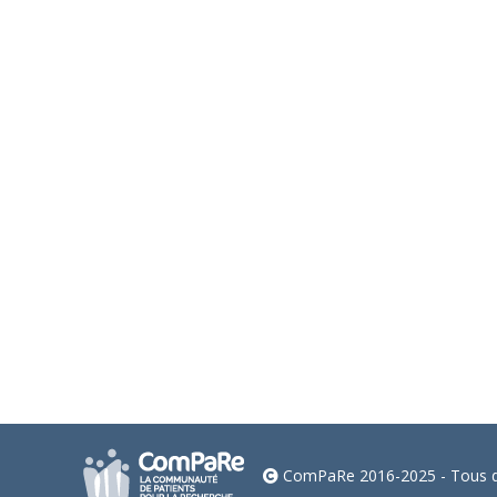
L’isolement dans la dépression
Dépression
,
Informations pratiques - ComPaRe Dépre
Comment surmonter l’isolement lors d’une dépressio
ComPaRe 2016-2025 - Tous dr