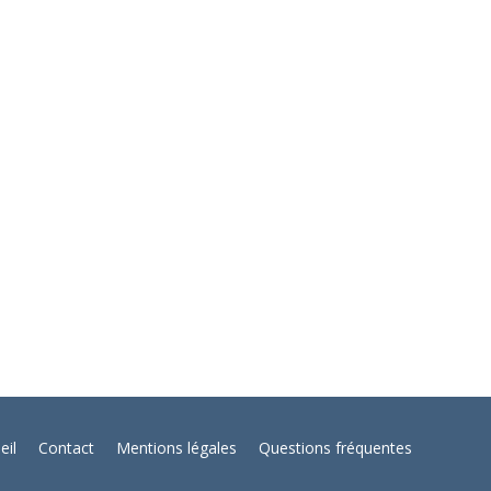
ations en présentiel et à distance
ur les préférences des personnes vivant avec une
léconsultation selon les situations cliniques.
eil
Contact
Mentions légales
Questions fréquentes