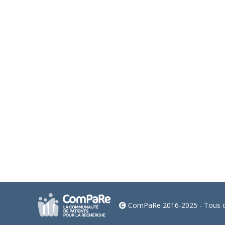
Les préférences des patients atteint
Résultats
Par
Lydie Bielooseroff
12 février 2026
La Dre Tiphaine Lenfant, le Pr Viet-Thi Tran et l
maladie chronique concernant les consultations en pré
ComPaRe 2016-2025 - Tous dr