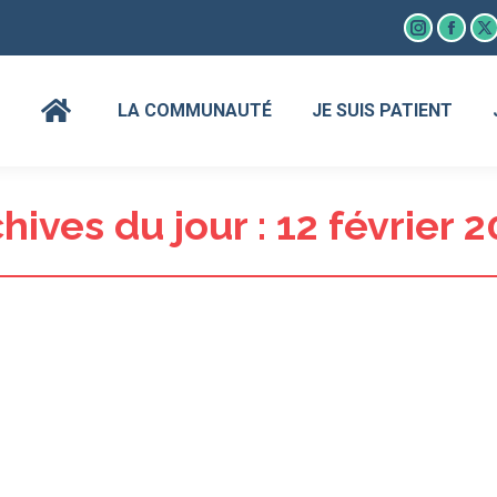
Instagram
Faceb
X
page
page
p
opens
open
o
LA COMMUNAUTÉ
JE SUIS PATIENT
in
in
in
new
new
n
window
wind
w
hives du jour :
12 février 