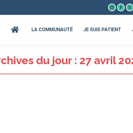
Instagram
Faceb
X
page
page
p
opens
open
o
LA COMMUNAUTÉ
JE SUIS PATIENT
in
in
in
new
new
n
window
wind
w
chives du jour :
27 avril 2