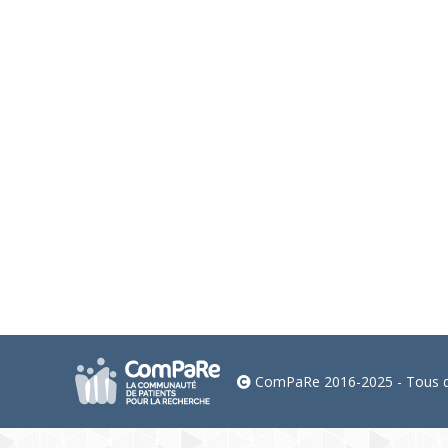
Nouveau partenaire : AFMKT-France
Associations partenaires
Par
eliseD
27 avril 2026
Nous avons le plaisir d’accueillir un nouveau parte
ComPaRe 2016-2025 - Tous dr