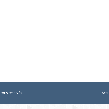
naire associatif au sein de notre communauté : AFMKT-France, l’As
oits réservés
Accu