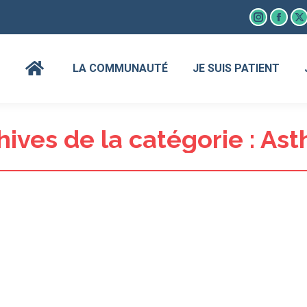
Instagram
Faceb
X
page
page
p
opens
open
o
LA COMMUNAUTÉ
JE SUIS PATIENT
in
in
in
new
new
n
window
wind
w
hives de la catégorie :
Ast