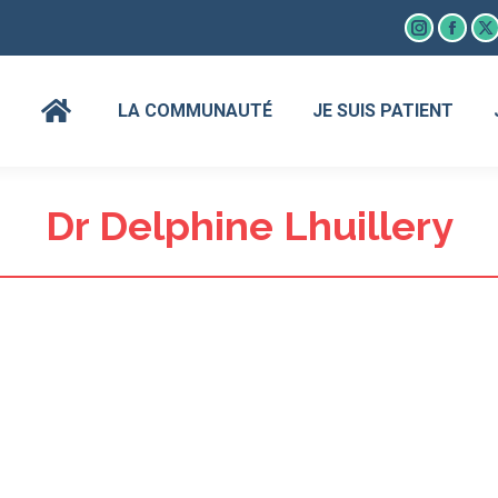
Instagram
Faceb
X
page
page
p
opens
open
o
LA COMMUNAUTÉ
JE SUIS PATIENT
in
in
in
new
new
n
window
wind
w
Dr Delphine Lhuillery