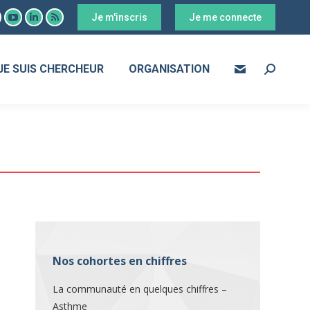
Je m'inscris
Je me connecte
ook
YouTube
LinkedIn
RSS
age
page
page
page
s
pens
opens
opens
opens
JE SUIS CHERCHEUR
ORGANISATION
Search:
in
in
in
ew
new
new
new
ow
indow
window
window
window
Nos cohortes en chiffres
La communauté en quelques chiffres –
Asthme