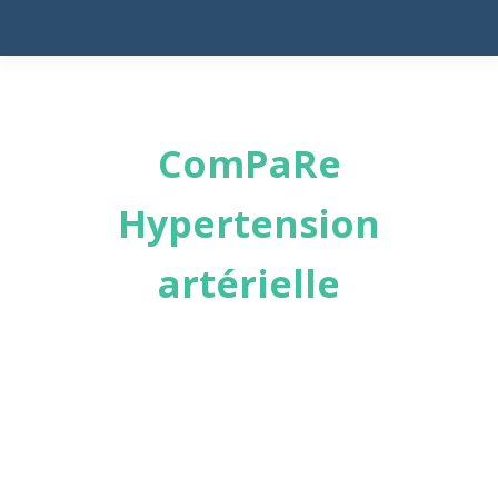
ComPaRe
Hypertension
artérielle
2.545
participants inscrits