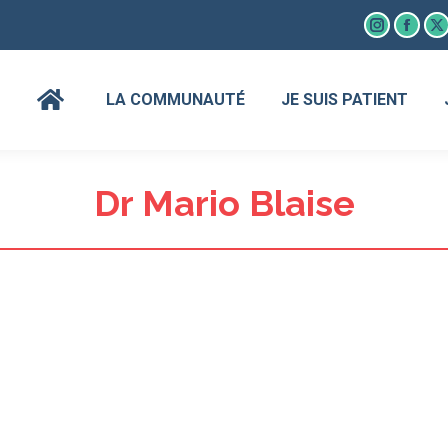
Instagram
Faceb
X
page
page
p
opens
open
o
LA COMMUNAUTÉ
JE SUIS PATIENT
in
in
in
new
new
n
window
wind
w
Dr Mario Blaise