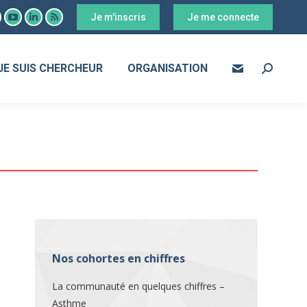
Je m'inscris
Je me connecte
ook
YouTube
LinkedIn
RSS
age
page
page
page
s
pens
opens
opens
opens
JE SUIS CHERCHEUR
ORGANISATION
Search:
in
in
in
ew
new
new
new
ow
indow
window
window
window
Nos cohortes en chiffres
La communauté en quelques chiffres –
Asthme