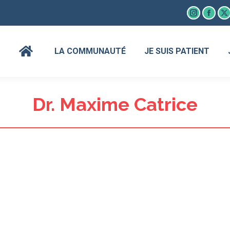
Instagram
Faceb
X
page
page
p
opens
open
o
LA COMMUNAUTÉ
JE SUIS PATIENT
in
in
in
new
new
n
window
wind
w
Dr. Maxime Catrice