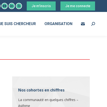
Je m'inscris
Je me connecte
ook
YouTube
LinkedIn
RSS
age
page
page
page
s
pens
opens
opens
opens
JE SUIS CHERCHEUR
ORGANISATION
Search:
in
in
in
ew
new
new
new
ow
indow
window
window
window
Nos cohortes en chiffres
La communauté en quelques chiffres –
Asthme