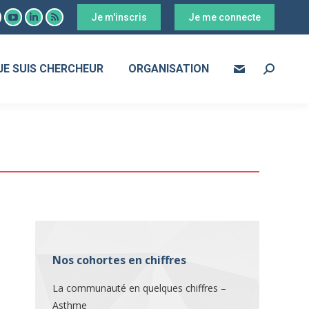
Je m'inscris
Je me connecte
ook
YouTube
LinkedIn
RSS
age
page
page
page
s
pens
opens
opens
opens
JE SUIS CHERCHEUR
ORGANISATION
Search:
in
in
in
ew
new
new
new
ow
indow
window
window
window
Nos cohortes en chiffres
La communauté en quelques chiffres –
Asthme