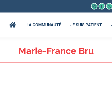
Instagram
Faceb
X
page
page
p
opens
open
o
LA COMMUNAUTÉ
JE SUIS PATIENT
in
in
in
new
new
n
window
wind
w
Marie-France Bru