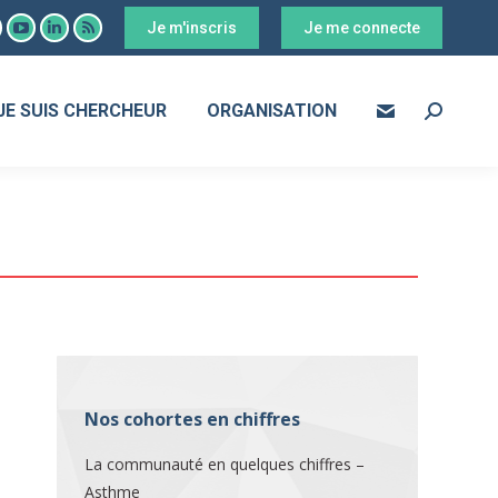
Je m'inscris
Je me connecte
ook
YouTube
LinkedIn
RSS
age
page
page
page
s
pens
opens
opens
opens
JE SUIS CHERCHEUR
ORGANISATION
Search:
in
in
in
ew
new
new
new
ow
indow
window
window
window
Nos cohortes en chiffres
La communauté en quelques chiffres –
Asthme