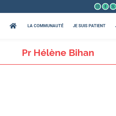
Instagram
Faceb
X
page
page
p
opens
open
o
LA COMMUNAUTÉ
JE SUIS PATIENT
in
in
in
new
new
n
window
wind
w
Pr Hélène Bihan