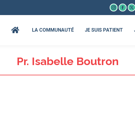
Instagram
Faceb
X
page
page
p
opens
open
o
LA COMMUNAUTÉ
JE SUIS PATIENT
in
in
in
new
new
n
window
wind
w
Pr. Isabelle Boutron