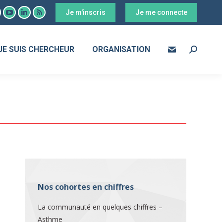
Je m'inscris
Je me connecte
ook
YouTube
LinkedIn
RSS
age
page
page
page
s
pens
opens
opens
opens
JE SUIS CHERCHEUR
ORGANISATION
Search:
in
in
in
ew
new
new
new
ow
indow
window
window
window
Nos cohortes en chiffres
La communauté en quelques chiffres –
Asthme