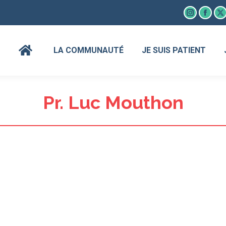
Instagram
Faceb
X
page
page
p
opens
open
o
LA COMMUNAUTÉ
JE SUIS PATIENT
in
in
in
new
new
n
window
wind
w
Pr. Luc Mouthon