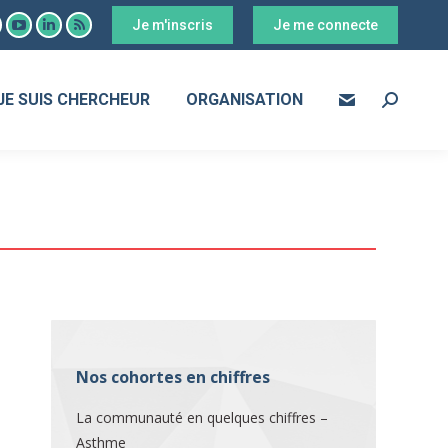
Je m'inscris
Je me connecte
ook
YouTube
LinkedIn
RSS
age
page
page
page
s
pens
opens
opens
opens
JE SUIS CHERCHEUR
ORGANISATION
Search:
in
in
in
ew
new
new
new
ow
indow
window
window
window
Nos cohortes en chiffres
La communauté en quelques chiffres –
Asthme