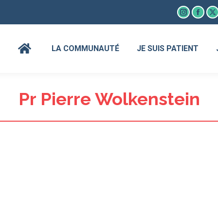
Instagram
Faceb
X
page
page
p
opens
open
o
LA COMMUNAUTÉ
JE SUIS PATIENT
in
in
in
new
new
n
window
wind
w
Pr Pierre Wolkenstein