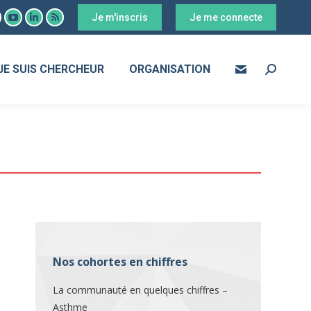
Je m'inscris
Je me connecte
ook
YouTube
LinkedIn
RSS
age
page
page
page
s
pens
opens
opens
opens
JE SUIS CHERCHEUR
ORGANISATION
Search:
in
in
in
ew
new
new
new
ow
indow
window
window
window
Nos cohortes en chiffres
La communauté en quelques chiffres –
Asthme