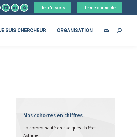
Je m'inscris
Je me connecte
ook
YouTube
LinkedIn
RSS
age
page
page
page
s
pens
opens
opens
opens
JE SUIS CHERCHEUR
ORGANISATION
Search:
in
in
in
ew
new
new
new
ow
indow
window
window
window
Nos cohortes en chiffres
La communauté en quelques chiffres –
Asthme