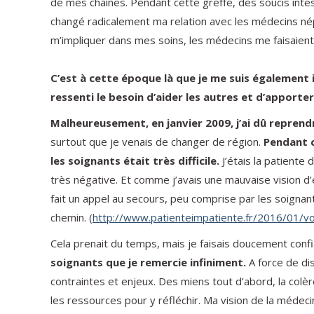
de mes chaînes. Pendant cette greffe, des soucis inte
changé radicalement ma relation avec les médecins nép
m’impliquer dans mes soins, les médecins me faisaient
C’est à cette époque là que je me suis également 
ressenti le besoin d’aider les autres et d’apport
Malheureusement, en janvier 2009, j’ai dû reprendr
surtout que je venais de changer de région.
Pendant c
les soignants était très difficile.
J’étais la patiente 
très négative. Et comme j’avais une mauvaise vision d’
fait un appel au secours, peu comprise par les soigna
chemin. (
http://www.patienteimpatiente.fr/2016/01/vo
Cela prenait du temps, mais je faisais doucement conf
soignants que je remercie infiniment.
A force de di
contraintes et enjeux. Des miens tout d’abord, la colèr
les ressources pour y réfléchir. Ma vision de la médec