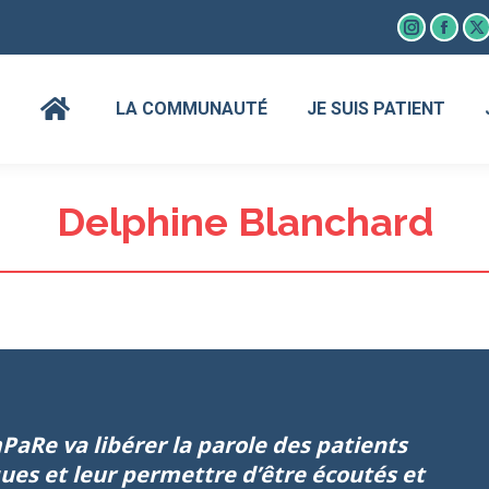
Instagram
Faceb
X
page
page
p
opens
open
o
LA COMMUNAUTÉ
JE SUIS PATIENT
in
in
in
new
new
n
window
wind
w
Delphine Blanchard
PaRe va libérer la parole des patients
ues et leur permettre d’être écoutés et