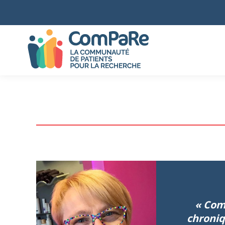
« Com
chroniq