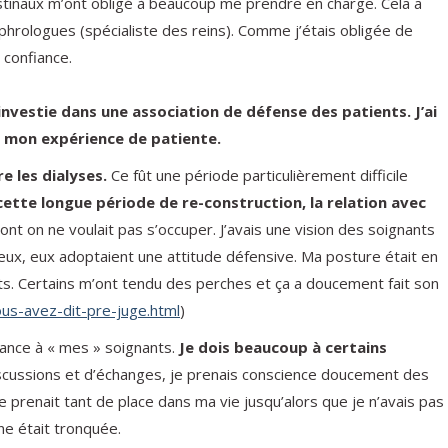
stinaux m’ont obligé à beaucoup me prendre en charge. Cela a
hrologues (spécialiste des reins). Comme j’étais obligée de
 confiance.
investie dans une association de défense des patients. J’ai
er mon expérience de patiente.
e les dialyses.
Ce fût une période particulièrement difficile
ette longue période de re-construction, la relation avec
dont on ne voulait pas s’occuper. J’avais une vision des soignants
eux, eux adoptaient une attitude défensive. Ma posture était en
nts. Certains m’ont tendu des perches et ça a doucement fait son
us-avez-dit-pre-juge.html
)
iance à « mes » soignants.
Je dois beaucoup à certains
scussions et d’échanges, je prenais conscience doucement des
e prenait tant de place dans ma vie jusqu’alors que je n’avais pas
ine était tronquée.