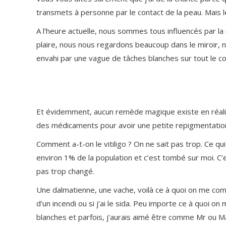
transmets à personne par le contact de la peau. Mais le
A l’heure actuelle, nous sommes tous influencés par la
plaire, nous nous regardons beaucoup dans le miroir, 
envahi par une vague de tâches blanches sur tout le cor
Et évidemment, aucun remède magique existe en réalit
des médicaments pour avoir une petite repigmentation o
Comment a-t-on le vitiligo ? On ne sait pas trop. Ce qui
environ 1% de la population et c’est tombé sur moi. C’e
pas trop changé.
Une dalmatienne, une vache, voilà ce à quoi on me com
d’un incendi ou si j’ai le sida. Peu importe ce à quoi on 
blanches et parfois, j’aurais aimé être comme Mr ou