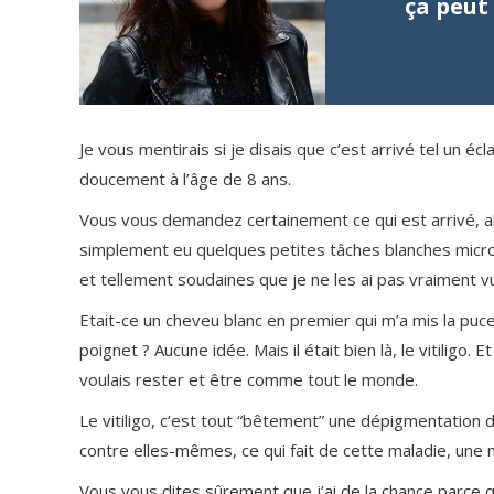
ça peut
Je vous mentirais si je disais que c’est arrivé tel un é
doucement à l’âge de 8 ans.
Vous vous demandez certainement ce qui est arrivé, alor
simplement eu quelques petites tâches blanches micr
et tellement soudaines que je ne les ai pas vraiment v
Etait-ce un cheveu blanc en premier qui m’a mis la puce à 
poignet ? Aucune idée. Mais il était bien là, le vitiligo.
voulais rester et être comme tout le monde.
Le vitiligo, c’est tout “bêtement” une dépigmentation d
contre elles-mêmes, ce qui fait de cette maladie, un
Vous vous dites sûrement que j’ai de la chance parce qu