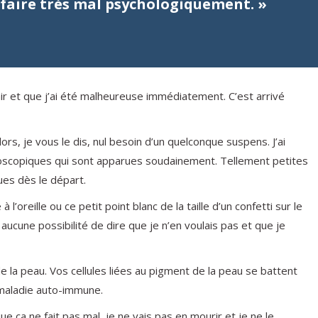
 faire très mal psychologiquement. »
clair et que j’ai été malheureuse immédiatement. C’est arrivé
s, je vous le dis, nul besoin d’un quelconque suspens. J’ai
oscopiques qui sont apparues soudainement. Tellement petites
ues dès le départ.
l’oreille ou ce petit point blanc de la taille d’un confetti sur le
 Et aucune possibilité de dire que je n’en voulais pas et que je
e la peau. Vos cellules liées au pigment de la peau se battent
e maladie auto-immune.
e ça ne fait pas mal, je ne vais pas en mourir et je ne le