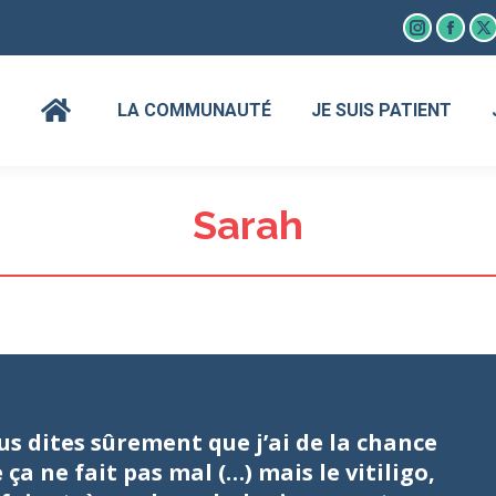
Instagram
Faceb
X
page
page
p
opens
open
o
LA COMMUNAUTÉ
JE SUIS PATIENT
in
in
in
new
new
n
window
wind
w
Sarah
us dites sûrement que j’ai de la chance
 ça ne fait pas mal (…) mais le vitiligo,