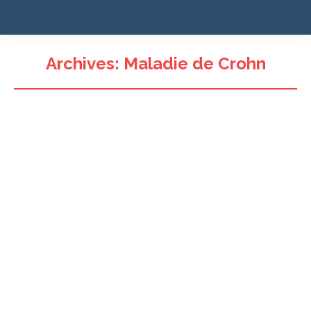
Archives:
Maladie de Crohn
La véritable force de ComPaRe, c’est de
rapprocher la recherche des patients.
lire la suite
Manon
Il est rare que l’on propose aux malades chroniques
de communiquer sur leur ressenti.