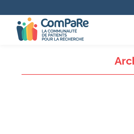
Arc
ComPaRe, c’est l’occasion de devenir un acteur part
lire la suite
Arnaud Czarnobroda