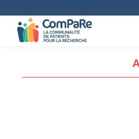
A
ComPaRe va libérer la parole des patients chroniq
lire la suite
Delphine Blanchard