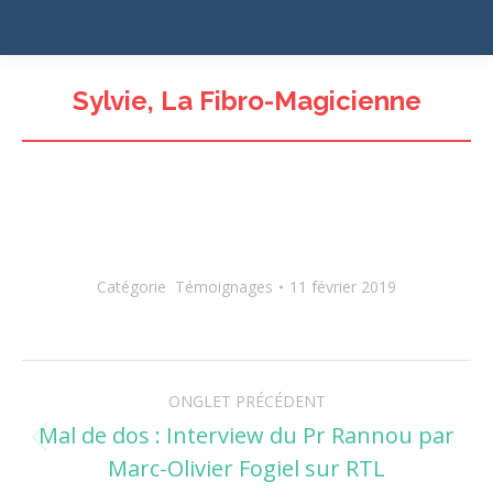
Sylvie, La Fibro-Magicienne
Catégorie
Témoignages
11 février 2019
Navigation
ONGLET PRÉCÉDENT
de
Mal de dos : Interview du Pr Rannou par
Onglet
Marc-Olivier Fogiel sur RTL
commentaire
précédent