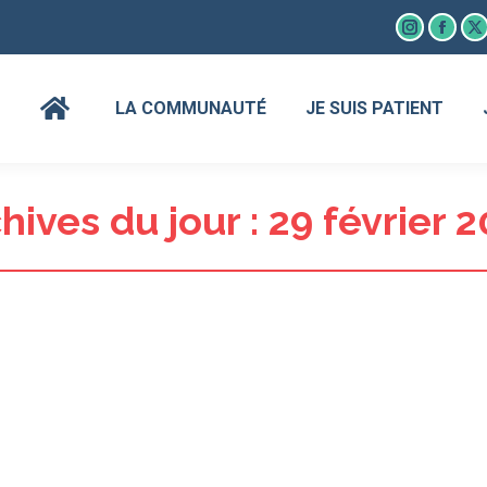
Instagram
Faceb
X
page
page
p
opens
open
o
LA COMMUNAUTÉ
JE SUIS PATIENT
in
in
in
new
new
n
window
wind
w
hives du jour :
29 février 