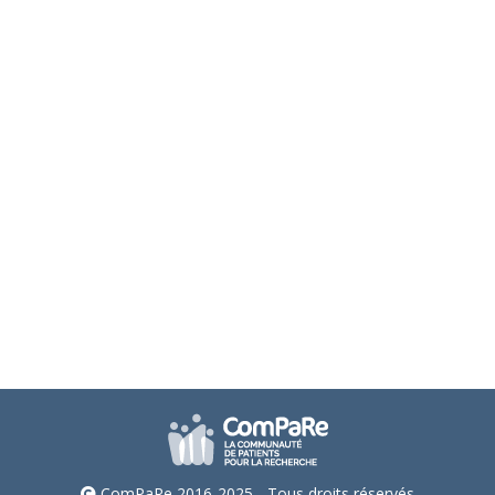
étude pour mieux identifier les
attentes des malades et de leurs
proches
Résultats
Par
eliseD
27 juillet 2020
Un grand nombre d’essais cliniques évalue
l’efficacité des traitements de la dépression
(troubles dépressifs et dépression bipolaire). Une
équipe de l’Hôtel-Dieu, AP-HP / Université de Paris
/ Inserm, coordonnée par la Dr Astrid Chevance …
ComPaRe 2016-2025 - Tous droits réservés