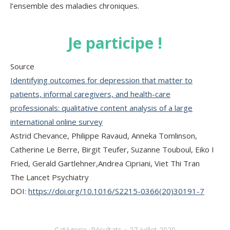
l’ensemble des maladies chroniques.
Je participe !
Source
Identifying outcomes for depression that matter to
patients, informal caregivers, and health-care
professionals: qualitative content analysis of a large
international online survey
Astrid Chevance, Philippe Ravaud, Anneka Tomlinson,
Catherine Le Berre, Birgit Teufer, Suzanne Touboul, Eiko I
Fried, Gerald Gartlehner,Andrea Cipriani, Viet Thi Tran
The Lancet Psychiatry
DOI:
https://doi.org/10.1016/S2215-0366(20)30191-7
Catégorie
Résultats
27 juillet 2020