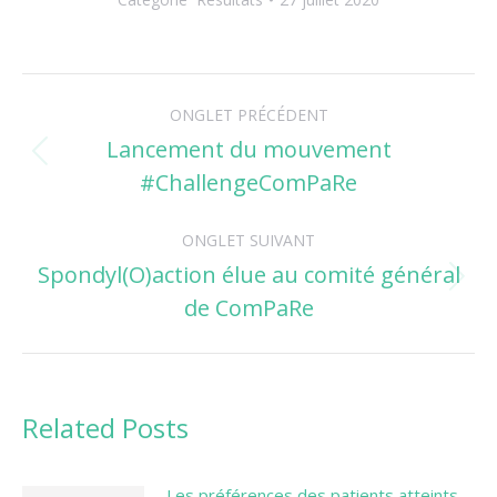
Navigation
ONGLET PRÉCÉDENT
de
Lancement du mouvement
Onglet
#ChallengeComPaRe
commentaire
précédent
ONGLET SUIVANT
Spondyl(O)action élue au comité général
Onglet
de ComPaRe
suivant
Related Posts
Les préférences des patients atteints