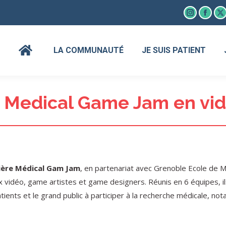
Instagram
Faceb
X
page
page
p
opens
open
o
LA COMMUNAUTÉ
JE SUIS PATIENT
in
in
in
new
new
n
window
wind
w
 Medical Game Jam en vi
ère Médical Gam Jam
, en partenariat avec Grenoble Ecole de 
 vidéo, game artistes et game designers. Réunis en 6 équipes, il
patients et le grand public à participer à la recherche médicale, 