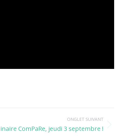
ONGLET SUIVANT
inaire ComPaRe, jeudi 3 septembre !