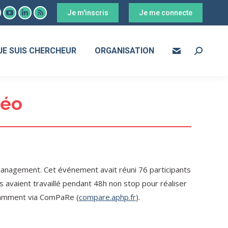
Je m'inscris
Je me connecte
ook
YouTube
LinkedIn
RSS
age
page
page
page
s
pens
opens
opens
opens
JE SUIS CHERCHEUR
ORGANISATION
Search:
in
in
in
ew
new
new
new
ow
indow
window
window
window
déo
Management. Cet événement avait réuni 76 participants
s avaient travaillé pendant 48h non stop pour réaliser
notamment via ComPaRe (
compare.aphp.fr
).