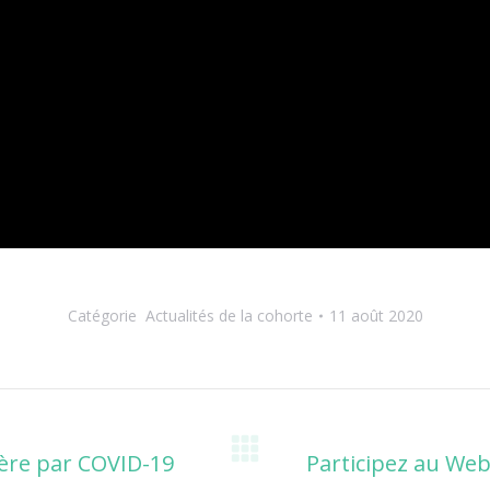
Catégorie
Actualités de la cohorte
11 août 2020
vère par COVID-19
Participez au Web
Onglet