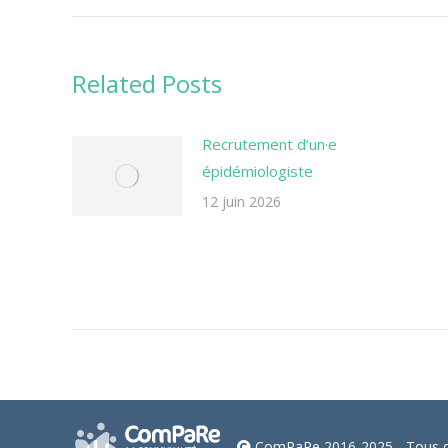
précédent
commentaire
Related Posts
Recrutement d’un·e
épidémiologiste
12 juin 2026
ComPaRe 2016-2025 - Tous dr