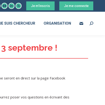
Je m'inscris
Je me connecte
ook
YouTube
LinkedIn
RSS
age
page
page
page
s
pens
opens
opens
opens
JE SUIS CHERCHEUR
ORGANISATION
Search:
in
in
in
ew
new
new
new
ow
indow
window
window
window
 3 septembre !
pe seront en direct sur la page Facebook
ourrez poser vos questions en écrivant des