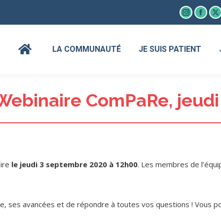
Instagram
Faceb
X
page
page
p
opens
open
o
LA COMMUNAUTÉ
JE SUIS PATIENT
in
in
in
new
new
n
window
wind
w
 Webinaire ComPaRe, jeudi
ire
le jeudi 3 septembre 2020 à 12h00
. Les membres de l’équi
e, ses avancées et de répondre à toutes vos questions ! Vous p