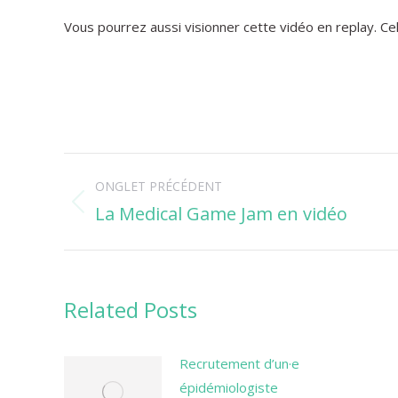
Vous pourrez aussi visionner cette vidéo en replay. Cel
Navigation
ONGLET PRÉCÉDENT
de
La Medical Game Jam en vidéo
Onglet
précédent
commentaire
Related Posts
Recrutement d’un·e
épidémiologiste