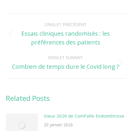
Navigation
ONGLET PRÉCÉDENT
de
Essais cliniques randomisés : les
Onglet
préférences des patients
commentaire
précédent
ONGLET SUIVANT
Combien de temps dure le Covid long ?
Onglet
suivant
Related Posts
Vœux 2026 de ComPaRe Endométriose
20 janvier 2026