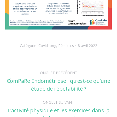
Catégorie
Covid long
,
Résultats
8 avril 2022
Navigation
ONGLET PRÉCÉDENT
de
ComPaRe Endométriose : qu’est-ce qu’une
Onglet
étude de répétabilité ?
commentaire
précédent
ONGLET SUIVANT
L’activité physique et les exercices dans la
Onglet