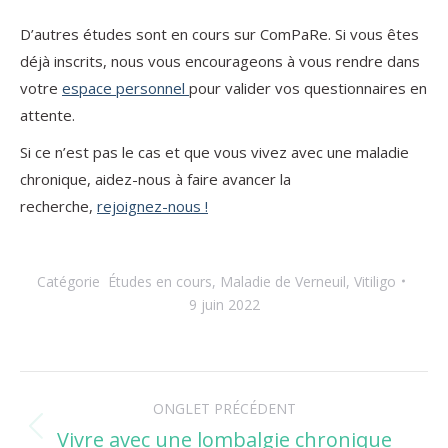
D’autres études sont en cours sur ComPaRe. Si vous êtes
déjà inscrits, nous vous encourageons à vous rendre dans
votre
espace personnel
pour valider vos questionnaires en
attente.
Si ce n’est pas le cas et que vous vivez avec une maladie
chronique, aidez-nous à faire avancer la
recherche,
rejoignez-nous !
Catégorie
Études en cours
,
Maladie de Verneuil
,
Vitiligo
9 juin 2022
Navigation
ONGLET PRÉCÉDENT
de
Vivre avec une lombalgie chronique
Onglet