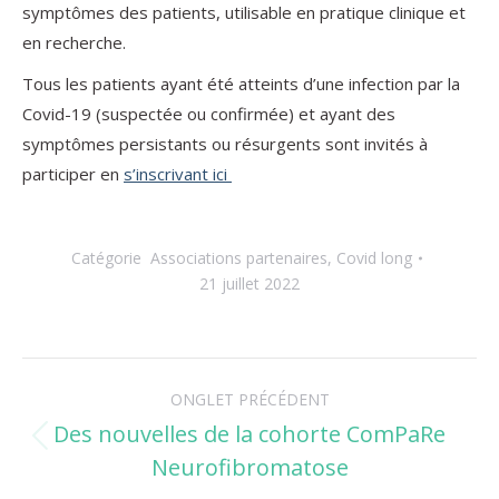
symptômes des patients, utilisable en pratique clinique et
en recherche.
Tous les patients ayant été atteints d’une infection par la
Covid-19 (suspectée ou confirmée) et ayant des
symptômes persistants ou résurgents sont invités à
participer en
s’inscrivant ici
Catégorie
Associations partenaires
,
Covid long
21 juillet 2022
Navigation
ONGLET PRÉCÉDENT
de
Des nouvelles de la cohorte ComPaRe
Onglet
Neurofibromatose
commentaire
précédent