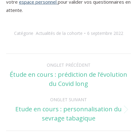
votre
espace personnel
pour valider vos questionnaires en
attente.
Catégorie
Actualités de la cohorte
6 septembre 2022
Navigation
ONGLET PRÉCÉDENT
de
Étude en cours : prédiction de l’évolution
Onglet
du Covid long
commentaire
précédent
ONGLET SUIVANT
Etude en cours : personnalisation du
Onglet
sevrage tabagique
suivant