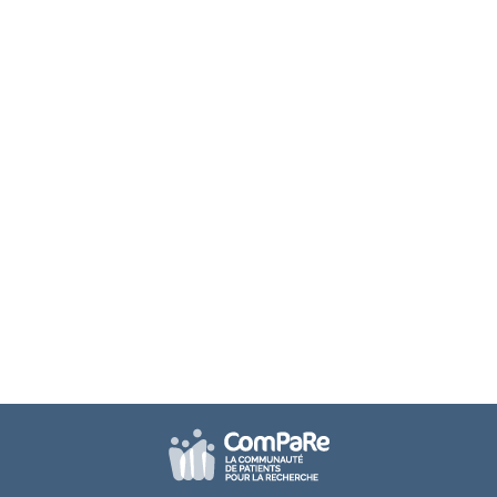
ComPaRe Endométriose : comment
améliorer la prise en charge du point
de vue des patientes
Endométriose
,
Résultats
Par
Charline Garnier
2 février 2023
Une étude de ComPaRe Endométriose a permis
d’identifier près de 2 500 idées émanant des
patientes pour améliorer leur prise en charge.