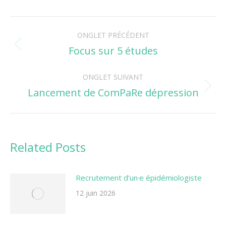
Navigation
ONGLET PRÉCÉDENT
de
Focus sur 5 études
Onglet
précédent
commentaire
ONGLET SUIVANT
Lancement de ComPaRe dépression
Onglet
suivant
Related Posts
Recrutement d’un·e épidémiologiste
12 juin 2026