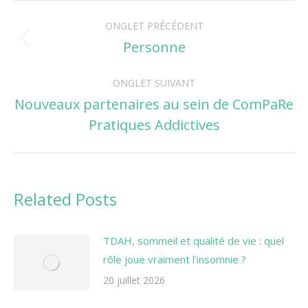
Navigation
ONGLET PRÉCÉDENT
de
Personne
Onglet
précédent
commentaire
ONGLET SUIVANT
Nouveaux partenaires au sein de ComPaRe
Onglet
Pratiques Addictives
suivant
Related Posts
TDAH, sommeil et qualité de vie : quel
rôle joue vraiment l’insomnie ?
20 juillet 2026